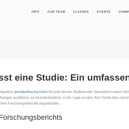
INFO
OUR TEAM
CLASSES
EVENTS
COMM
st eine Studie: Ein umfassen
Kompetenz
ghostwriting bachelor
für jede Art von Student oder Spezialist in einer Vi
uchungen ausführen,
es ist entscheidend, in der Lage zu sein, Ihre Funde klar und 
eichen Forschungsberichts begutachten.
Forschungsberichts