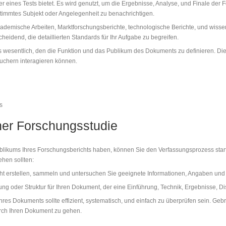
oder eines Tests bietet. Es wird genutzt, um die Ergebnisse, Analyse, und Finale d
estimmtes Subjekt oder Angelegenheit zu benachrichtigen.
ademische Arbeiten, Marktforschungsberichte, technologische Berichte, und wisse
heidend, die detaillierten Standards für Ihr Aufgabe zu begreifen.
 es wesentlich, den die Funktion und das Publikum des Dokuments zu definieren. Dies
suchern interagieren können.
s
iner Forschungsstudie
blikums Ihres Forschungsberichts haben, können Sie den Verfassungsprozess start
hen sollten:
cht erstellen, sammeln und untersuchen Sie geeignete Informationen, Angaben und M
g oder Struktur für Ihren Dokument, der eine Einführung, Technik, Ergebnisse, Disk
hres Dokuments sollte effizient, systematisch, und einfach zu überprüfen sein. Geb
urch Ihren Dokument zu gehen.