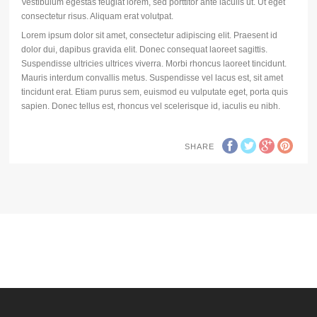
Vestibulum egestas feugiat lorem, sed porttitor ante iaculis ut. Ut eget
consectetur risus. Aliquam erat volutpat.
Lorem ipsum dolor sit amet, consectetur adipiscing elit. Praesent id
dolor dui, dapibus gravida elit. Donec consequat laoreet sagittis.
Suspendisse ultricies ultrices viverra. Morbi rhoncus laoreet tincidunt.
Mauris interdum convallis metus. Suspendisse vel lacus est, sit amet
tincidunt erat. Etiam purus sem, euismod eu vulputate eget, porta quis
sapien. Donec tellus est, rhoncus vel scelerisque id, iaculis eu nibh.
SHARE